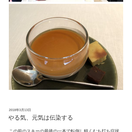
投
2018年3月13日
稿
やる気、元気は伝染する
日:
この前のスキーの最後の一本で転倒し軽くむち打ち症状