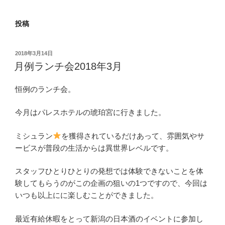
投稿
投
2018年3月14日
稿
月例ランチ会2018年3月
日:
恒例のランチ会。
今月はパレスホテルの琥珀宮に行きました。
ミシュラン
を獲得されているだけあって、雰囲気やサ
ービスが普段の生活からは異世界レベルです。
スタッフひとりひとりの発想では体験できないことを体
験してもらうのがこの企画の狙いの1つですので、今回は
いつも以上にに楽しむことができました。
最近有給休暇をとって新潟の日本酒のイベントに参加し