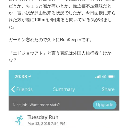
だとか、ちょっと喉が痛いとか、最近寝不足気味だと
か、言い訳が沢山出来る状況でしたが、今日面接に来ら
れた方が週に10Kmを4回走ると聞いてやる気が出まし
た。
ガーミン忘れたので久々にRunKeeperです。
「エドジョウアト」と言う表記は外国人旅行者向けか
な？